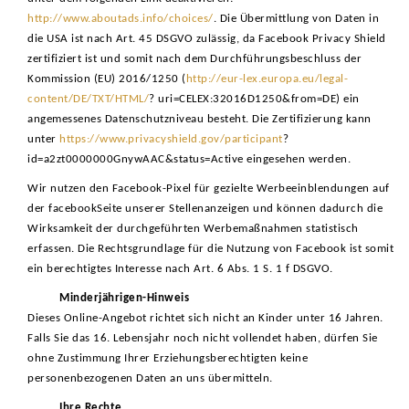
http://www.aboutads.info/choices/
. Die Übermittlung von Daten in
die USA ist nach Art. 45 DSGVO zulässig, da Facebook Privacy Shield
zertifiziert ist und somit nach dem Durchführungsbeschluss der
Kommission (EU) 2016/1250 (
http://eur-lex.europa.eu/legal-
content/DE/TXT/HTML/
? uri=CELEX:32016D1250&from=DE) ein
angemessenes Datenschutzniveau besteht. Die Zertifizierung kann
unter
https://www.privacyshield.gov/participant
?
id=a2zt0000000GnywAAC&status=Active eingesehen werden.
Wir nutzen den Facebook-Pixel für gezielte Werbeeinblendungen auf
der facebookSeite unserer Stellenanzeigen und können dadurch die
Wirksamkeit der durchgeführten Werbemaßnahmen statistisch
erfassen. Die Rechtsgrundlage für die Nutzung von Facebook ist somit
ein berechtigtes Interesse nach Art. 6 Abs. 1 S. 1 f DSGVO.
Minderjährigen-Hinweis
Dieses Online-Angebot richtet sich nicht an Kinder unter 16 Jahren.
Falls Sie das 16. Lebensjahr noch nicht vollendet haben, dürfen Sie
ohne Zustimmung Ihrer Erziehungsberechtigten keine
personenbezogenen Daten an uns übermitteln.
Ihre Rechte