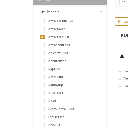
Фильтр
avt
Профессия
Автожестянщик
Хо
Автомаляр
КО
Автомеханик
Автоэлектрик
Арматурщик
Архитектор
Бармен
По
Бетонщик
По
Бригадир
По
Визажист
Врач
Гипсокартонщик
Горничная
Грузчик